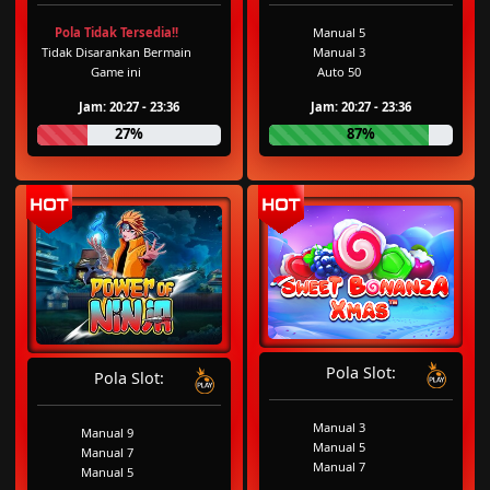
Pola Tidak Tersedia!!
Manual 5
Tidak Disarankan Bermain
Manual 3
Game ini
Auto 50
Jam: 20:27 - 23:36
Jam: 20:27 - 23:36
27%
87%
Pola Slot:
Pola Slot:
Manual 3
Manual 9
Manual 5
Manual 7
Manual 7
Manual 5