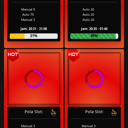
Manual 9
Auto 20
Auto 70
Auto 20
Manual 3
Auto 20
Jam: 20:31 - 21:08
Jam: 20:35 - 01:40
31%
95%
Pola Slot:
Pola Slot:
Manual 3
Manual 3