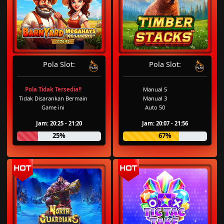
Pola Slot:
Pola Slot:
Pola Tidak Tersedia!!
Manual 5
Tidak Disarankan Bermain
Manual 3
Game ini
Auto 50
Jam: 20:25 - 21:20
Jam: 20:07 - 21:56
25%
67%