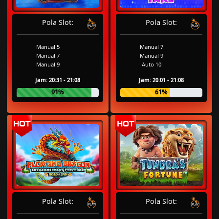
Pola Slot:
Pola Slot:
Manual 5
Manual 7
Manual 7
Manual 9
Manual 9
Auto 10
Jam: 20:31 - 21:08
Jam: 20:01 - 21:08
91%
61%
Pola Slot:
Pola Slot: