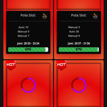
Pola Slot:
Pola Slot:
Auto 10
Manual 3
Manual 9
Auto 30
Manual 7
Manual 9
Jam: 20:33 - 23:24
Jam: 20:37 - 21:56
93%
97%