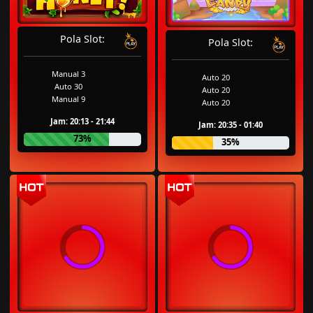
Pola Slot:
Pola Slot:
Manual 3
Auto 20
Auto 30
Auto 20
Manual 9
Auto 20
Jam: 20:13 - 21:44
Jam: 20:35 - 01:40
73%
35%